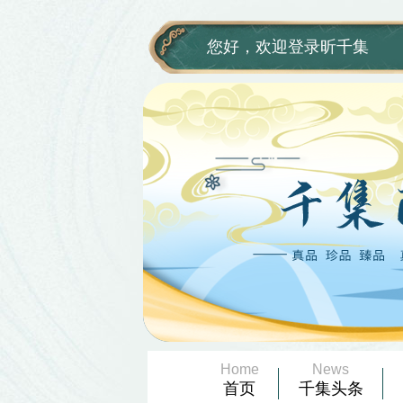
欢
迎
您好，欢迎登录昕千集
进
入
千
集
网,
盲
人
用
户
使
用
操
作
智
能
引
导，
请
Home
News
按
首页
千集头条