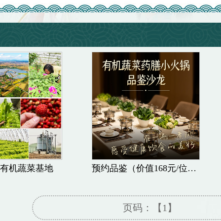
|有机蔬菜基地
预约品鉴（价值168元/位）有机蔬菜药膳小火锅品鉴沙龙
页码：
【1】