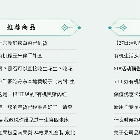
推荐商品
正宗朝鲜辣白菜已到货
【27日活
有机糯玉米伴手礼盒
有机生活从
机农业，共
胃？是否可以直接吃生花生？吃花
618活动预
有哪些？小千帮您解答
小千豪吃丹东本地黄蚬子（内附“生
5.11 办
制料汁的做法）
母亲节回馈
这是一根“正经的”有机黑猪肉红
储值优惠卡
量，你说正不正经？
年，您的年货已经准备好了，请查
新用户专享
# 我敢说你没见过一生换四张床
什么时候办
果极品南果梨 24枚果礼盒装 东北
关于公司品