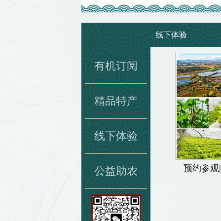
快
捷
键
Ctrl+Alt+9
线下体验
有机订阅
精品特产
线下体验
预约参观
公益助农