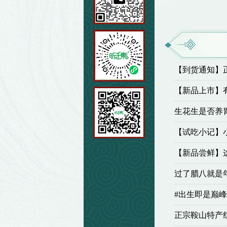
【到货通知】
【新品上市】
生花生是否养
生的注意事项
【试吃小记】
卤黄蚬子”秘
【新品尝鲜】
肠，90%含肉
过了腊八就是
收
#出生即是巅峰
的“贵族猪”
正宗鞍山特产红