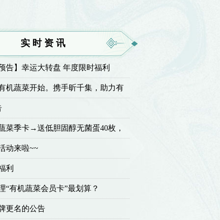
实时资讯
动预告】幸运大转盘 年度限时福利
有机蔬菜开始。携手昕千集，助力有
赴绿色新未来！
告
有机蔬菜季卡→送低胆固醇无菌蛋40枚，
活动
活动来啦~~
福利
理“有机蔬菜会员卡”最划算？
牌更名的公告