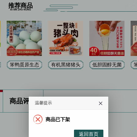
推荐商品
AI XIN ZHU NONG
笨鸭蛋原生态
有机黑猪猪头
低胆固醇无菌
喂养自然产蛋
肉 无碎肉 不
蛋40枚装 无沙
（10/30/40枚
带骨 新鲜制作
门氏菌 低胆固
健
家庭装和礼盒
健康安全美味
醇 无重金属
装）三种口味
1斤装/2斤装
无药残留 可做
商品评价
温馨提示
（未腌制/一卤
水煮溏心蛋 适
鲜/咸）可选
合孕产妇、儿
商品已下架
童、老年人 食
用更安全
返回首页