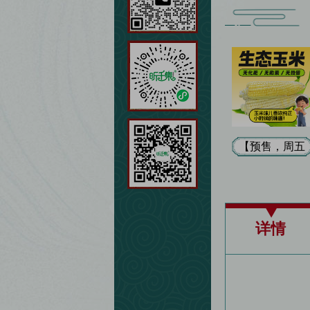
【预售，周五
到货】生态老
品种玉米 按有
机标准种植 无
农药/无激素/
详情
无残留 新鲜采
摘