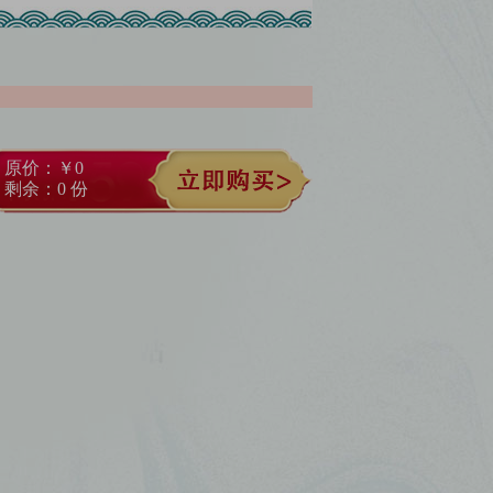
原价：￥0
剩余：0 份