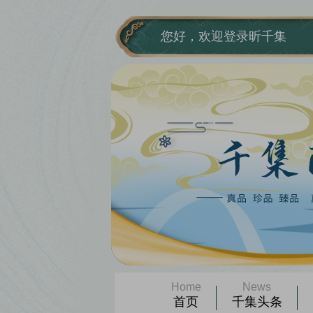
欢
迎
您好，欢迎登录昕千集
进
入
千
集
网,
盲
人
用
户
使
用
操
作
智
能
引
导，
请
Home
News
按
首页
千集头条