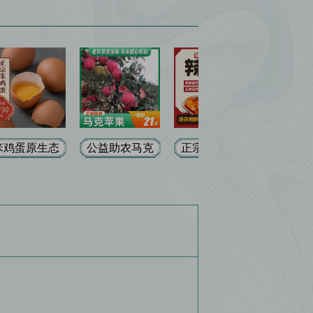
笨鸡蛋原生态
公益助农马克
正宗朝鲜原装
低胆固
自然散养绿色
苹果东港合隆
进口辣白菜
蛋年卡 
康（30/40枚
约21斤每箱
（辣） 纯手工
枚/12
家庭装和礼盒
制作，无防腐
（每月
装）
剂 口感鲜脆
枚）无
酸甜适中 两件
菌 可
以上包邮
胆固
50