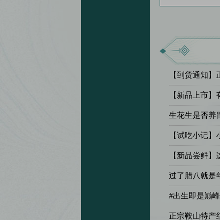
【到货通知】
【新品上市】
生花生是否养
生的注意事项
【试吃小记】
卤黄蚬子”秘
【新品尝鲜】
肠，90%含肉
过了腊八就是
收
#出生即是巅峰
的“贵族猪”
正宗鞍山特产红