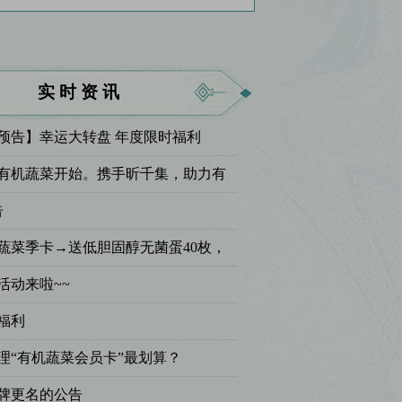
实时资讯
动预告】幸运大转盘 年度限时福利
有机蔬菜开始。携手昕千集，助力有
赴绿色新未来！
告
有机蔬菜季卡→送低胆固醇无菌蛋40枚，
活动
活动来啦~~
福利
理“有机蔬菜会员卡”最划算？
牌更名的公告