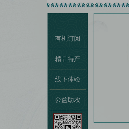
快
捷
键
Ctrl+Alt+9
有机订阅
精品特产
线下体验
公益助农