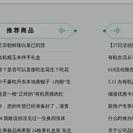
推荐商品
正宗朝鲜辣白菜已到货
【27日活
有机糯玉米伴手礼盒
有机生活从
机农业，共
胃？是否可以直接吃生花生？吃花
618活动预
有哪些？小千帮您解答
小千豪吃丹东本地黄蚬子（内附“生
5.11 办
制料汁的做法）
母亲节回馈
这是一根“正经的”有机黑猪肉红
储值优惠卡
量，你说正不正经？
年，您的年货已经准备好了，请查
新用户专享
# 我敢说你没见过一生换四张床
什么时候办
果极品南果梨 24枚果礼盒装 东北
关于公司品