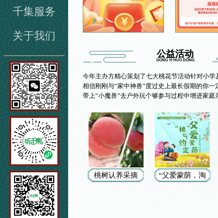
快
千集服务
捷
键
Ctrl+Alt+9
关于我们
公益活动
GONG YI HUO DONG
今年主办方精心策划了七大桃花节活动针对小学
相信刚刚与“家中神兽”度过史上最长假期的你
带上“小魔兽”去户外玩个够参与过程中增进家庭亲子
桃树认养采摘
“父爱蒙荫，淘
季—期盼已久
气约定”——我
的燕红桃熟了
和我的超人爸
爸【父亲节回