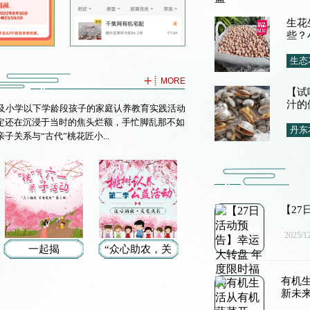
生花
些？
生态
MORE
【试
汁的
及小学以下学龄段孩子的家庭认养教育实践活动
一定还在沉浸于当时的焦头烂额，手忙脚乱那不如
丹东
关系与“古代”桃花匠小...
【27
2025/12
一起揭
“众心助农，关
秘“桃”气六
爱成长”望江村
有机
一，亲子活动
桃树认养公益
新未
都有哪些你不
活动第二季来