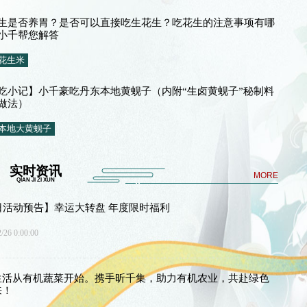
生是否养胃？是否可以直接吃生花生？吃花生的注意事项有哪
小千帮您解答
花生米
吃小记】小千豪吃丹东本地黄蚬子（内附“生卤黄蚬子”秘制料
做法）
本地大黄蚬子
实时资讯
MORE
QIAN JI ZI XUN
日活动预告】幸运大转盘 年度限时福利
/26 0:00:00
生活从有机蔬菜开始。携手昕千集，助力有机农业，共赴绿色
来！