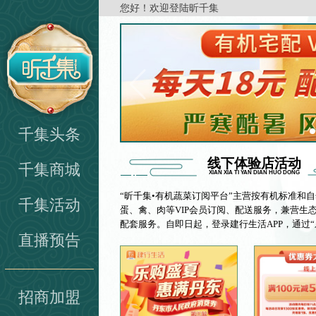
欢
您好！欢迎登陆昕千集
迎
进
入
千
集
网,
盲
人
千集头条
用
户
线下体验店活动
千集商城
使
XIAN XIA TI YAN DIAN HUO DONG
用
“昕千集•有机蔬菜订阅平台”主营按有机标准和
操
千集活动
蛋、禽、肉等VIP会员订阅、配送服务，兼营生
作
配套服务。自即日起，登录建行生活APP，通过“乐
智
直播预告
能
引
导，
请
招商加盟
按