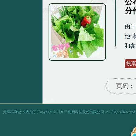
公
分
由千
他“
和参
投票
页码：
无障碍浏览
长者助手
Copyright ©
丹东千集网科技股份有限公司.
All Rights Reserved