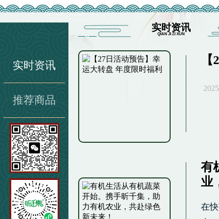
实时资讯
QIAN JI ZI XUN
【
实时资讯
2025
推荐商品
有
业
在快