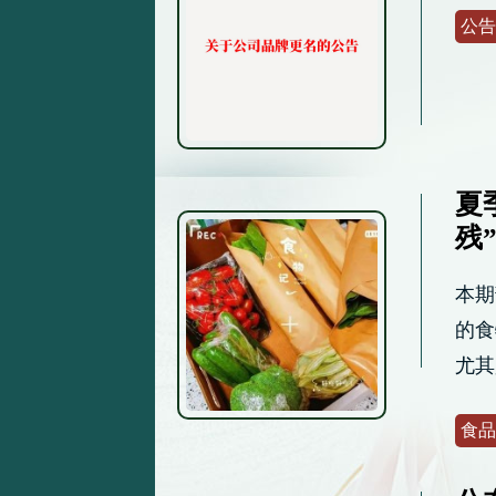
公告
夏
残
本期
的食
尤其
食品